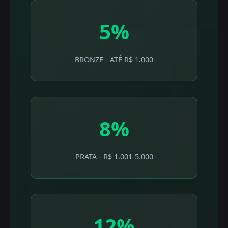
5%
BRONZE - ATÉ R$ 1.000
8%
PRATA - R$ 1.001-5.000
12%