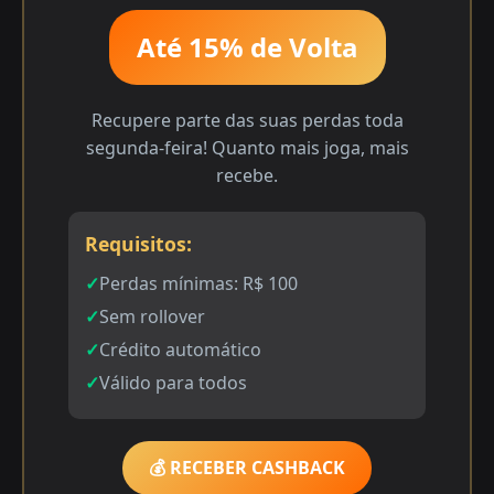
Até 15% de Volta
Recupere parte das suas perdas toda
segunda-feira! Quanto mais joga, mais
recebe.
Requisitos:
Perdas mínimas: R$ 100
Sem rollover
Crédito automático
Válido para todos
💰 RECEBER CASHBACK