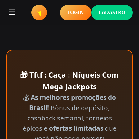
☰
LOGIN
CADASTRO
🎁 Tftf : Caça : Níqueis Com
Mega Jackpots
💰
As melhores promoções do
Brasil!
Bônus de depósito,
cashback semanal, torneios
épicos e
ofertas limitadas
que
você não pode perder!