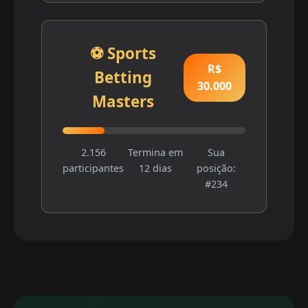
⚽ Sports
R$
Betting
30.000
Masters
2.156
Termina em
Sua
participantes
12 dias
posição:
#234