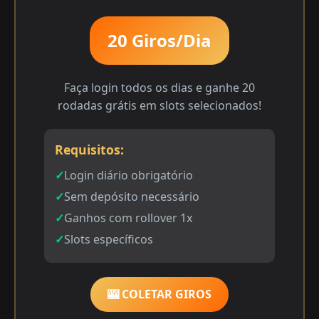
20 Giros/Dia
Faça login todos os dias e ganhe 20
rodadas grátis em slots selecionados!
Requisitos:
Login diário obrigatório
Sem depósito necessário
Ganhos com rollover 1x
Slots específicos
🎰 COLETAR GIROS