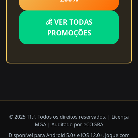
💰 VER TODAS
PROMOÇÕES
© 2025 Tftf. Todos os direitos reservados. | Licença
MGA | Auditado por eCOGRA
Disponível para Android 5.0+ e iOS 12.0+. Jogue com