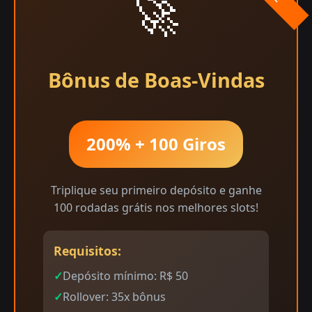
🚀
Bônus de Boas-Vindas
200% + 100 Giros
Triplique seu primeiro depósito e ganhe
100 rodadas grátis nos melhores slots!
Requisitos:
Depósito mínimo: R$ 50
Rollover: 35x bônus