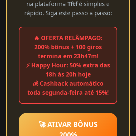
na plataforma
Tftf
é simples e
rápido. Siga este passo a passo:
🔥 OFERTA RELÂMPAGO:
200% bônus + 100 giros
termina em 23h47m!
⚡ Happy Hour: 50% extra das
18h às 20h hoje
💰 Cashback automático
toda segunda-feira até 15%!
🚀 ATIVAR BÔNUS
200%