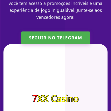
você tem acesso a promoções incríveis e uma
experiência de jogo inigualável. Junte-se aos
vencedores agora!
SEGUIR NO TELEGRAM