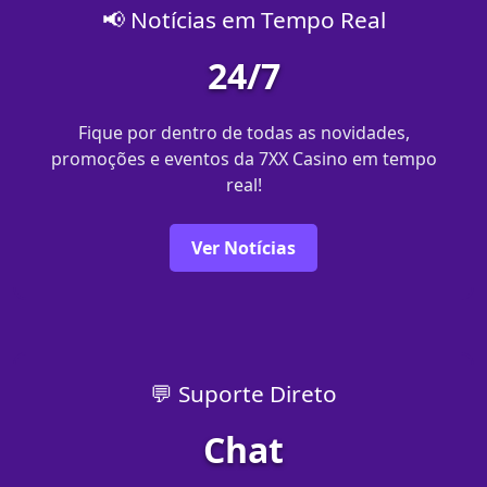
📢 Notícias em Tempo Real
24/7
Fique por dentro de todas as novidades,
promoções e eventos da 7XX Casino em tempo
real!
Ver Notícias
💬 Suporte Direto
Chat