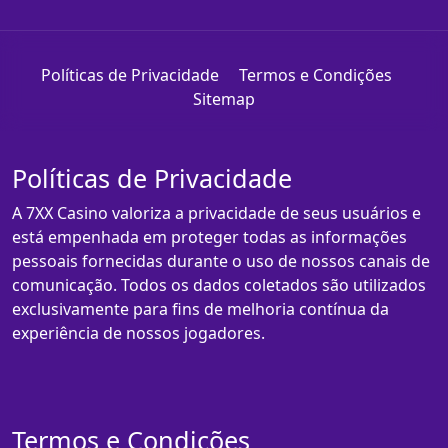
Políticas de Privacidade
Termos e Condições
Sitemap
Políticas de Privacidade
A 7XX Casino valoriza a privacidade de seus usuários e
está empenhada em proteger todas as informações
pessoais fornecidas durante o uso de nossos canais de
comunicação. Todos os dados coletados são utilizados
exclusivamente para fins de melhoria contínua da
experiência de nossos jogadores.
Termos e Condições