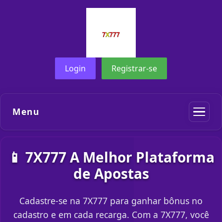
Login
Registrar-se
Menu
📱 7X777 A Melhor Plataforma
de Apostas
Cadastre-se na 7X777 para ganhar bônus no
cadastro e em cada recarga. Com a 7X777, você