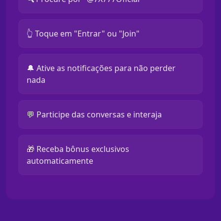
👆 Toque em "Entrar" ou "Join"
🔔 Ative as notificações para não perder
nada
💬 Participe das conversas e interaja
🎁 Receba bônus exclusivos
automaticamente