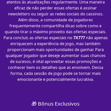
atentos às atualizações regularmente. Uma maneira
eficaz de não perder essas ofertas é assinar
newsletters ou seguir as redes sociais do cassinos.
Além disso, a comunidade de jogadores
frequentemente compartilha dicas sobre como e
quando tirar o máximo proveito das ofertas especiais.
Para concluir, as ofertas especiais no
7X777
não apenas
enriquecem a experiência de jogo, mas também
proporcionam mais oportunidades de ganhar. Para
qualquer jogador que deseje aumentar suas chances
de sucesso, é vital aproveitar essas promoções e
conhecer bem os detalhes que as envolvem. Dessa
forma, cada sessão de jogo pode se tornar mais
emocionante e potencialmente lucrativa.
🎁 Bônus Exclusivos