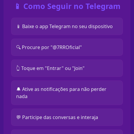
📱 Como Seguir no Telegram
📱 Baixe o app Telegram no seu dispositivo
🔍 Procure por "@7RROficial"
👆 Toque em "Entrar" ou "Join"
🔔 Ative as notificações para não perder
nada
💬 Participe das conversas e interaja