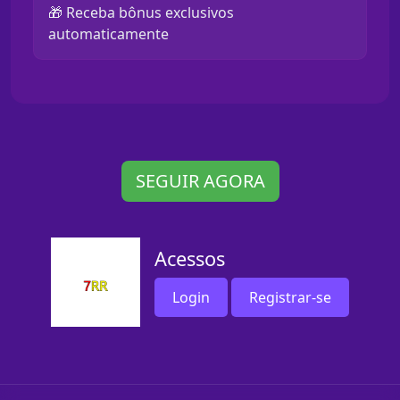
🎁 Receba bônus exclusivos
automaticamente
SEGUIR AGORA
Acessos
Login
Registrar-se