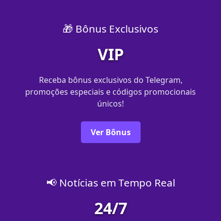
🎁 Bônus Exclusivos
VIP
Receba bônus exclusivos do Telegram,
promoções especiais e códigos promocionais
únicos!
Ver Bônus
📢 Notícias em Tempo Real
24/7