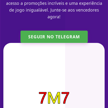
acesso a promoções incríveis e uma experiência
de jogo inigualável. Junte-se aos vencedores
agora!
SEGUIR NO TELEGRAM