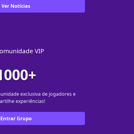
Ver Notícias
Comunidade VIP
1000+
unidade exclusiva de jogadores e
rtilhe experiências!
Entrar Grupo