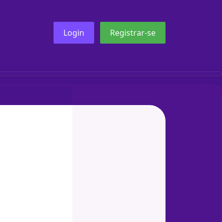
Login
Registrar-se