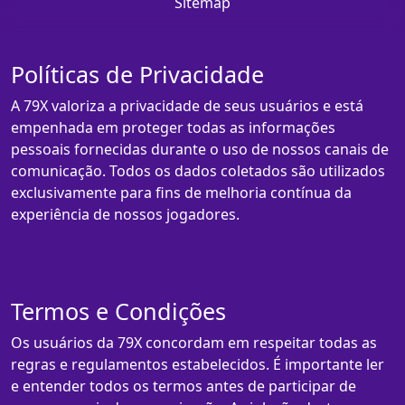
Sitemap
Políticas de Privacidade
A 79X valoriza a privacidade de seus usuários e está
empenhada em proteger todas as informações
pessoais fornecidas durante o uso de nossos canais de
comunicação. Todos os dados coletados são utilizados
exclusivamente para fins de melhoria contínua da
experiência de nossos jogadores.
Termos e Condições
Os usuários da 79X concordam em respeitar todas as
regras e regulamentos estabelecidos. É importante ler
e entender todos os termos antes de participar de