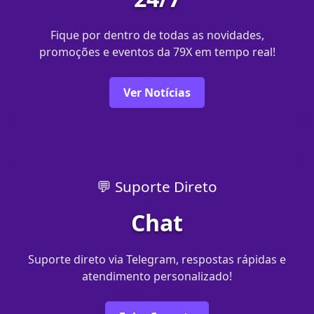
Fique por dentro de todas as novidades,
promoções e eventos da 79X em tempo real!
Ver Notícias
💬 Suporte Direto
Chat
Suporte direto via Telegram, respostas rápidas e
atendimento personalizado!