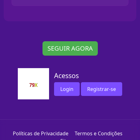
SEGUIR AGORA
Acessos
Login
Registrar-se
Políticas de Privacidade
Termos e Condições