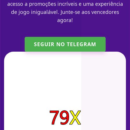
acesso a promoções incríveis e uma experiência
de jogo inigualável. Junte-se aos vencedores
agora!
SEGUIR NO TELEGRAM