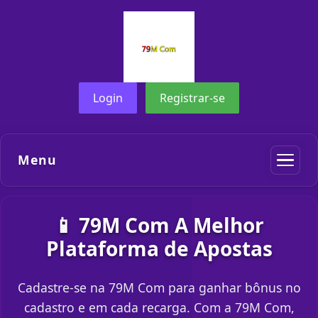
Login
Registrar-se
Menu
📱 79M Com A Melhor
Plataforma de Apostas
Cadastre-se na 79M Com para ganhar bônus no
cadastro e em cada recarga. Com a 79M Com,