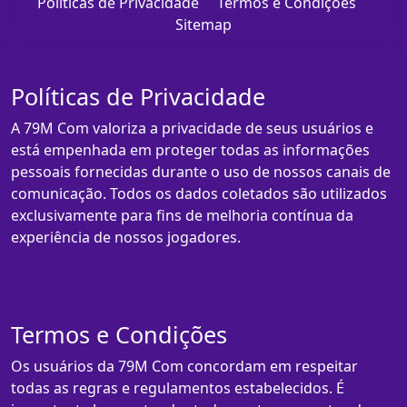
Políticas de Privacidade
Termos e Condições
Sitemap
Políticas de Privacidade
A 79M Com valoriza a privacidade de seus usuários e
está empenhada em proteger todas as informações
pessoais fornecidas durante o uso de nossos canais de
comunicação. Todos os dados coletados são utilizados
exclusivamente para fins de melhoria contínua da
experiência de nossos jogadores.
Termos e Condições
Os usuários da 79M Com concordam em respeitar
todas as regras e regulamentos estabelecidos. É