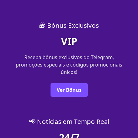
🎁 Bônus Exclusivos
VIP
Receba bônus exclusivos do Telegram,
promoções especiais e códigos promocionais
únicos!
Ver Bônus
📢 Notícias em Tempo Real
24/7