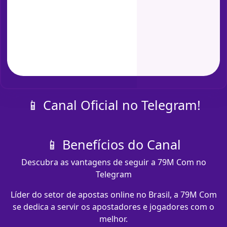
📱 Canal Oficial no Telegram!
📱 Benefícios do Canal
Descubra as vantagens de seguir a 79M Com no
Telegram
Líder do setor de apostas online no Brasil, a 79M Com
se dedica a servir os apostadores e jogadores com o
melhor.