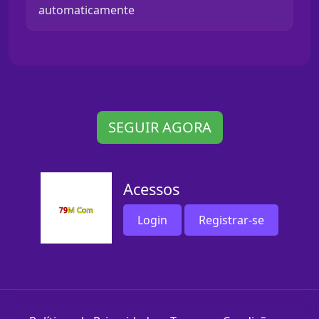
automaticamente
SEGUIR AGORA
Acessos
Login
Registrar-se