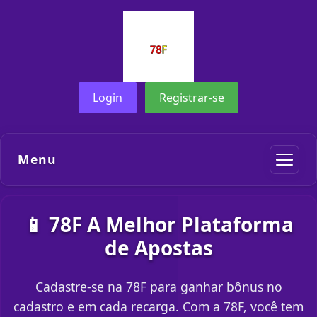
Login
Registrar-se
Menu
📱 78F A Melhor Plataforma
de Apostas
Cadastre-se na 78F para ganhar bônus no
cadastro e em cada recarga. Com a 78F, você tem