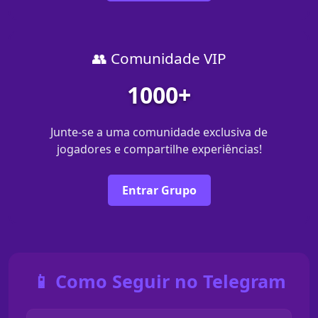
👥 Comunidade VIP
1000+
Junte-se a uma comunidade exclusiva de
jogadores e compartilhe experiências!
Entrar Grupo
📱 Como Seguir no Telegram