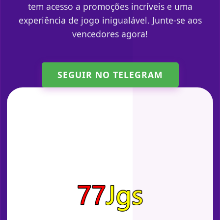
tem acesso a promoções incríveis e uma
experiência de jogo inigualável. Junte-se aos
vencedores agora!
SEGUIR NO TELEGRAM