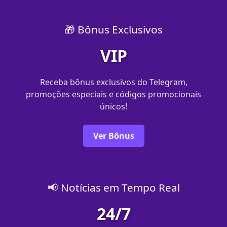
🎁 Bônus Exclusivos
VIP
Receba bônus exclusivos do Telegram,
promoções especiais e códigos promocionais
únicos!
Ver Bônus
📢 Notícias em Tempo Real
24/7