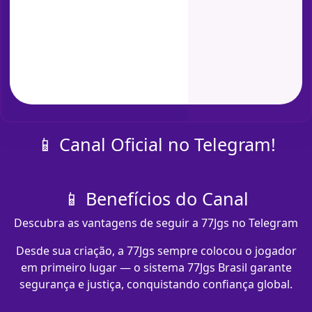
📱 Canal Oficial no Telegram!
📱 Benefícios do Canal
Descubra as vantagens de seguir a 77Jgs no Telegram
Desde sua criação, a 77Jgs sempre colocou o jogador
em primeiro lugar — o sistema 77Jgs Brasil garante
segurança e justiça, conquistando confiança global.