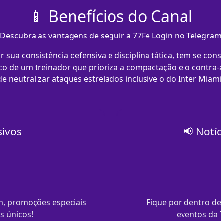
📱 Benefícios do Canal
Descubra as vantagens de seguir a 77Fe Login no Telegra
or sua consistência defensiva e disciplina tática, tem se c
co de um treinador que prioriza a compactação e o contra-
de neutralizar ataques estrelados inclusive o do Inter Miami
sivos
📢 Notí
m, promoções especiais
Fique por dentro d
s únicos!
eventos da 