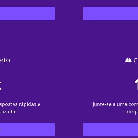
reto
👥 
t
espostas rápidas e
Junte-se a uma com
lizado!
compa
e