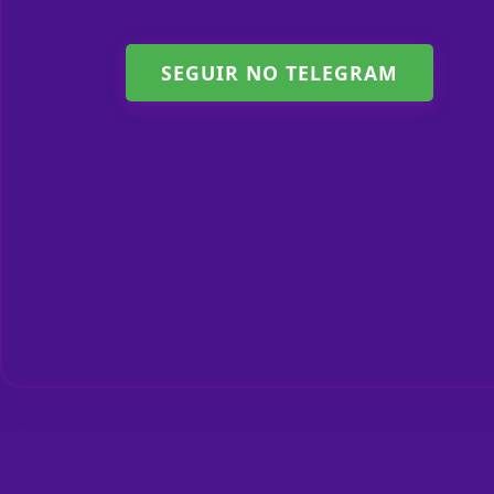
SEGUIR NO TELEGRAM