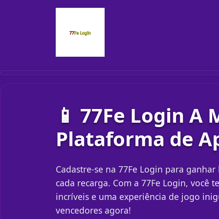
📱 77Fe Login A 
Plataforma de A
Cadastre-se na 77Fe Login para ganhar
cada recarga. Com a 77Fe Login, você 
incríveis e uma experiência de jogo inig
vencedores agora!