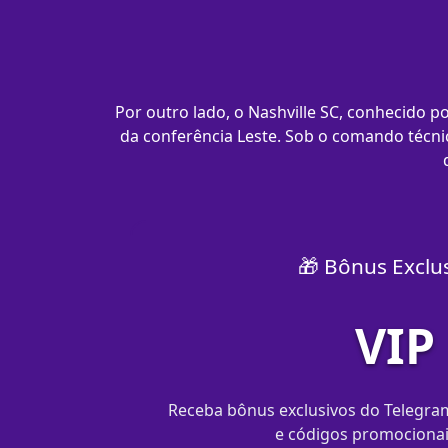
Por outro lado, o Nashville SC, conhecido p
da conferência Leste. Sob o comando técni
🎁 Bônus Exclu
VIP
Receba bônus exclusivos do Telegra
e códigos promocionai