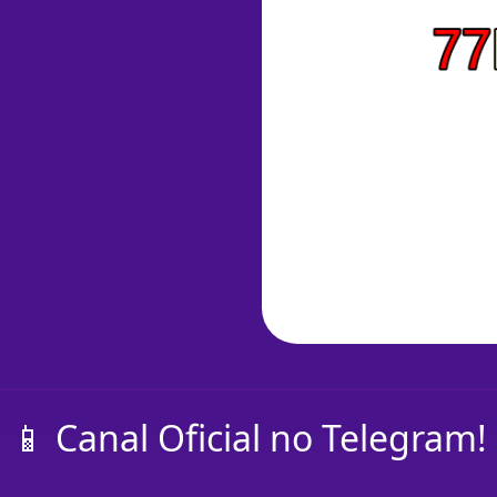
📱 Canal Oficial no Telegram!