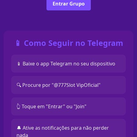
Entrar Grupo
📱 Como Seguir no Telegram
📱 Baixe o app Telegram no seu dispositivo
🔍 Procure por "@777Slot VipOficial"
👆 Toque em "Entrar" ou "Join"
🔔 Ative as notificações para não perder
nada