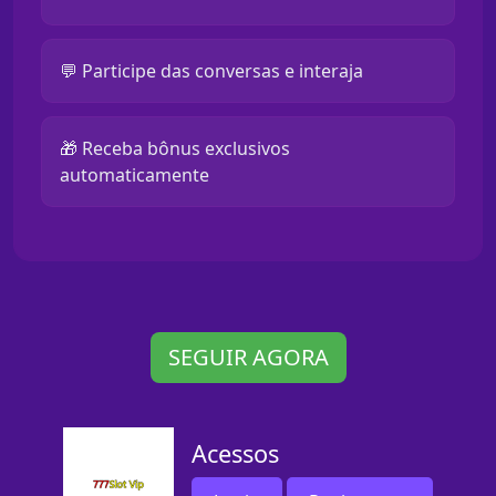
💬 Participe das conversas e interaja
🎁 Receba bônus exclusivos
automaticamente
SEGUIR AGORA
Acessos