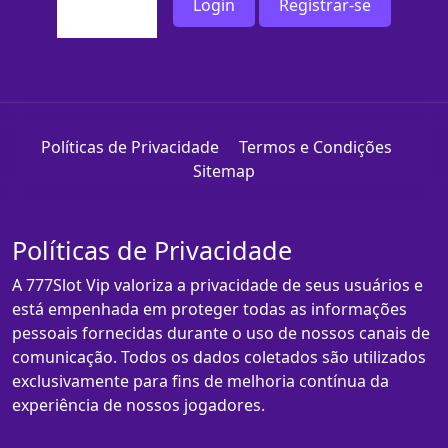
Login
Registrar-se
Políticas de Privacidade
Termos e Condições
Sitemap
Políticas de Privacidade
A 777Slot Vip valoriza a privacidade de seus usuários e
está empenhada em proteger todas as informações
pessoais fornecidas durante o uso de nossos canais de
comunicação. Todos os dados coletados são utilizados
exclusivamente para fins de melhoria contínua da
experiência de nossos jogadores.