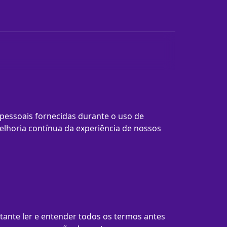
pessoais fornecidas durante o uso de
elhoria contínua da experiência de nossos
tante ler e entender todos os termos antes