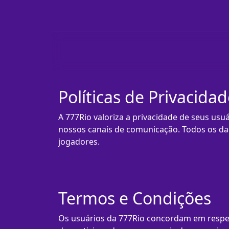
Políticas de Privacida
A 777Rio valoriza a privacidade de seus us
nossos canais de comunicação. Todos os dad
jogadores.
Termos e Condições
Os usuários da 777Rio concordam em respeit