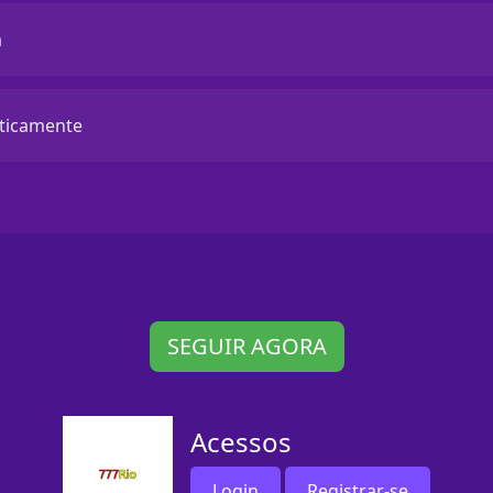
a
aticamente
SEGUIR AGORA
Acessos
Login
Registrar-se