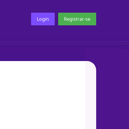
Login
Registrar-se