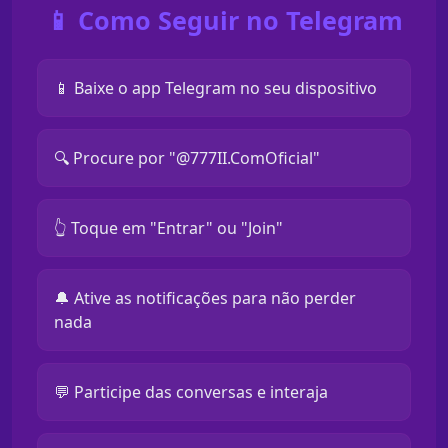
📱 Como Seguir no Telegram
📱 Baixe o app Telegram no seu dispositivo
🔍 Procure por "@777II.ComOficial"
👆 Toque em "Entrar" ou "Join"
🔔 Ative as notificações para não perder
nada
💬 Participe das conversas e interaja