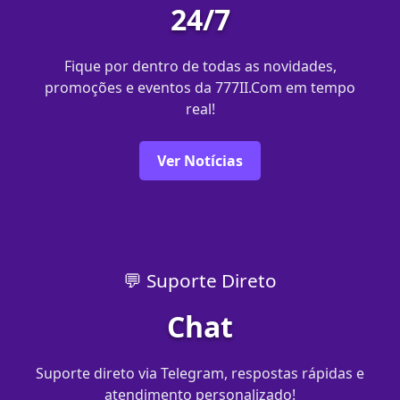
24/7
Fique por dentro de todas as novidades,
promoções e eventos da 777II.Com em tempo
real!
Ver Notícias
💬 Suporte Direto
Chat
Suporte direto via Telegram, respostas rápidas e
atendimento personalizado!