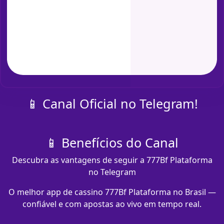
📱 Canal Oficial no Telegram!
📱 Benefícios do Canal
Descubra as vantagens de seguir a 777Bf Plataforma
no Telegram
O melhor app de cassino 777Bf Plataforma no Brasil —
confiável e com apostas ao vivo em tempo real.