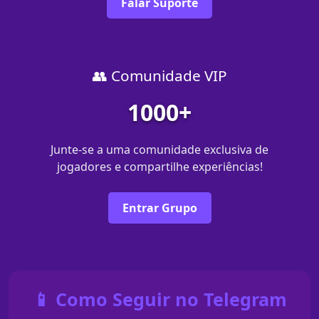
Falar Suporte
👥 Comunidade VIP
1000+
Junte-se a uma comunidade exclusiva de
jogadores e compartilhe experiências!
Entrar Grupo
📱 Como Seguir no Telegram