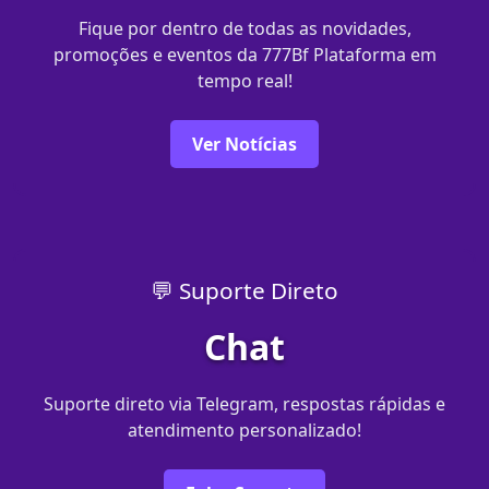
Fique por dentro de todas as novidades,
promoções e eventos da 777Bf Plataforma em
tempo real!
Ver Notícias
💬 Suporte Direto
Chat
Suporte direto via Telegram, respostas rápidas e
atendimento personalizado!