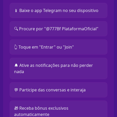
📱 Baixe o app Telegram no seu dispositivo
🔍 Procure por "@777Bf PlataformaOficial"
👆 Toque em "Entrar" ou "Join"
🔔 Ative as notificações para não perder
nada
💬 Participe das conversas e interaja
🎁 Receba bônus exclusivos
automaticamente