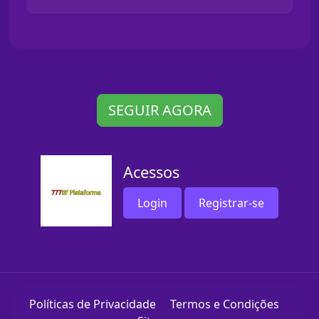
SEGUIR AGORA
Acessos
Login
Registrar-se
Políticas de Privacidade
Termos e Condições