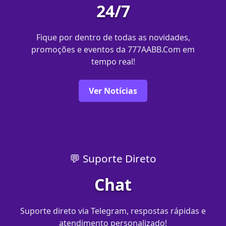
24/7
Fique por dentro de todas as novidades,
promoções e eventos da 777AABB.Com em
tempo real!
Ver Notícias
💬 Suporte Direto
Chat
Suporte direto via Telegram, respostas rápidas e
atendimento personalizado!