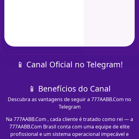
📱 Canal Oficial no Telegram!
📱 Benefícios do Canal
Descubra as vantagens de seguir a 777AABB.Com no
Telegram
Na 777AABB.Com , cada cliente é tratado como rei — a
777AABB.Com Brasil conta com uma equipe de elite
profissional e um sistema operacional impecável e