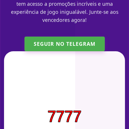
tem acesso a promoções incríveis e uma
experiência de jogo inigualável. Junte-se aos
vencedores agora!
SEGUIR NO TELEGRAM