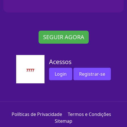
SEGUIR AGORA
Acessos
Login
Registrar-se
Políticas de Privacidade
Termos e Condições
Sitemap