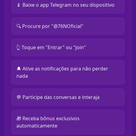
📱 Baixe o app Telegram no seu dispositivo
🔍 Procure por "@76NOficial"
👆 Toque em "Entrar" ou "Join"
🔔 Ative as notificações para não perder
nada
💬 Participe das conversas e interaja
🎁 Receba bônus exclusivos
automaticamente