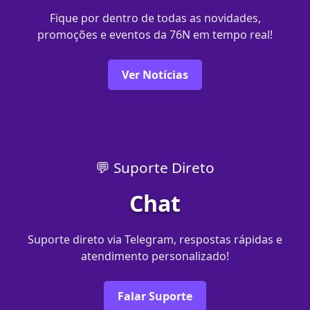
Fique por dentro de todas as novidades,
promoções e eventos da 76N em tempo real!
Ver Notícias
💬 Suporte Direto
Chat
Suporte direto via Telegram, respostas rápidas e
atendimento personalizado!
Falar Suporte