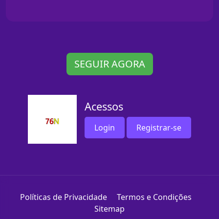
SEGUIR AGORA
Acessos
Login
Registrar-se
Políticas de Privacidade
Termos e Condições
Sitemap