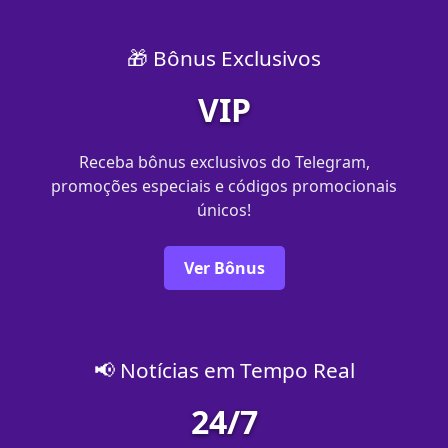
🎁 Bônus Exclusivos
VIP
Receba bônus exclusivos do Telegram,
promoções especiais e códigos promocionais
únicos!
Ver Bônus
📢 Notícias em Tempo Real
24/7