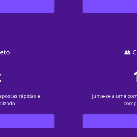
reto
👥 
t
espostas rápidas e
Junte-se a uma com
lizado!
compa
e