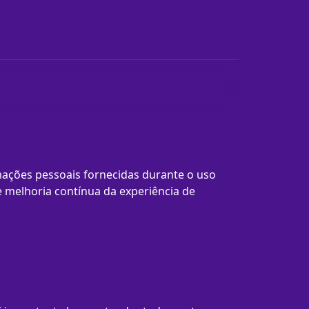
mações pessoais fornecidas durante o uso
e melhoria contínua da experiência de