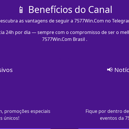
📱 Benefícios do Canal
escubra as vantagens de seguir a 7577Win.Com no Telegr
cia 24h por dia — sempre com o compromisso de ser o melho
7577Win.Com Brasil .
sivos
📢 Notí
m, promoções especiais
Fique por dentro d
s únicos!
eventos da 7