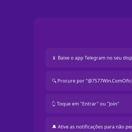
📱 Baixe o app Telegram no seu disp
🔍 Procure por "@7577Win.ComOfici
👆 Toque em "Entrar" ou "Join"
🔔 Ative as notificações para não p