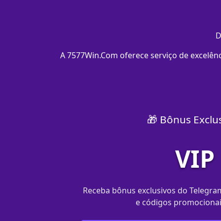
D
A 7577Win.Com oferece serviço de excelên
🎁 Bônus Exclu
VIP
Receba bônus exclusivos do Telegra
e códigos promocionai