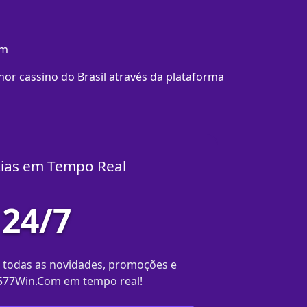
am
r cassino do Brasil através da plataforma
cias em Tempo Real
24/7
e todas as novidades, promoções e
577Win.Com em tempo real!