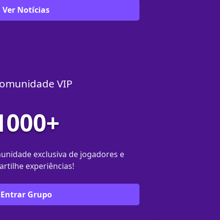
Ver Notícias
Comunidade VIP
1000+
unidade exclusiva de jogadores e
rtilhe experiências!
Entrar Grupo