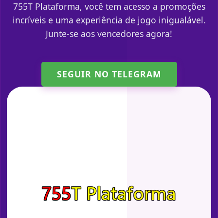
755T Plataforma, você tem acesso a promoções
incríveis e uma experiência de jogo inigualável.
Junte-se aos vencedores agora!
SEGUIR NO TELEGRAM