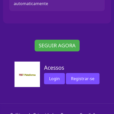
automaticamente
SEGUIR AGORA
Acessos
Login
Registrar-se