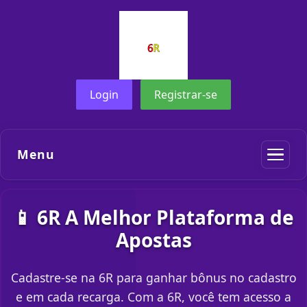
Login
Registrar-se
Menu
📱 6R A Melhor Plataforma de
Apostas
Cadastre-se na 6R para ganhar bônus no cadastro
e em cada recarga. Com a 6R, você tem acesso a