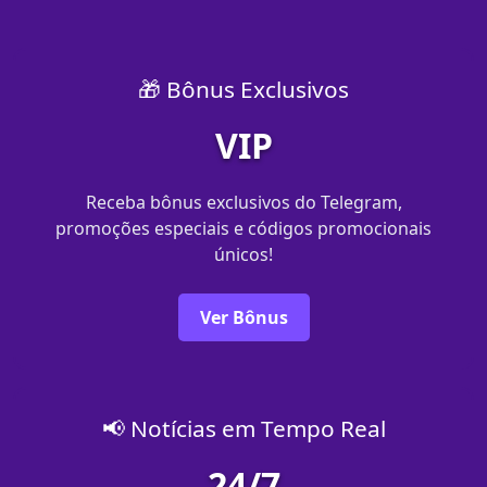
🎁 Bônus Exclusivos
VIP
Receba bônus exclusivos do Telegram,
promoções especiais e códigos promocionais
únicos!
Ver Bônus
📢 Notícias em Tempo Real
24/7