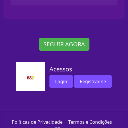
SEGUIR AGORA
Acessos
Login
Registrar-se
Políticas de Privacidade
Termos e Condições