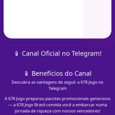
📱 Canal Oficial no Telegram!
📱 Benefícios do Canal
Descubra as vantagens de seguir a 678 Jogo no
Telegram
A 678 Jogo preparou pacotes promocionais generosos
— a 678 Jogo Brasil convida você a embarcar numa
jornada de riqueza com nossos vencedores!