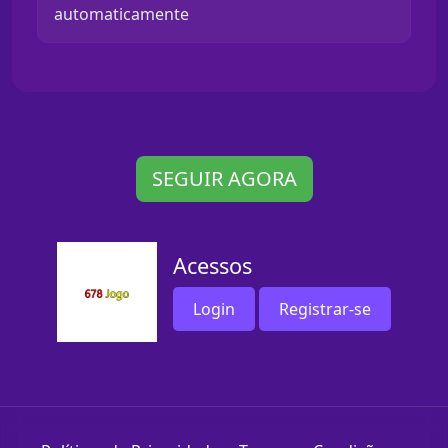
automaticamente
SEGUIR AGORA
Acessos
Login
Registrar-se