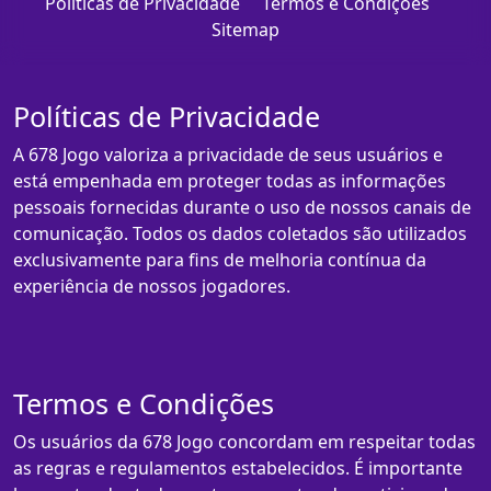
Políticas de Privacidade
Termos e Condições
Sitemap
Políticas de Privacidade
A 678 Jogo valoriza a privacidade de seus usuários e
está empenhada em proteger todas as informações
pessoais fornecidas durante o uso de nossos canais de
comunicação. Todos os dados coletados são utilizados
exclusivamente para fins de melhoria contínua da
experiência de nossos jogadores.
Termos e Condições
Os usuários da 678 Jogo concordam em respeitar todas
as regras e regulamentos estabelecidos. É importante