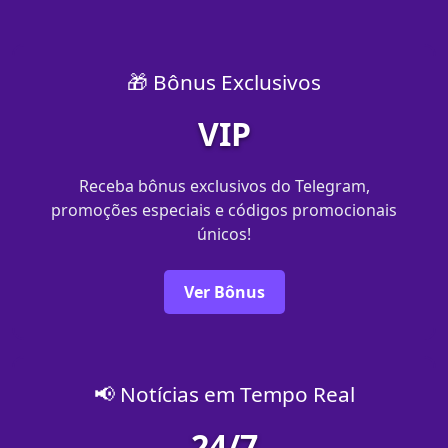
🎁 Bônus Exclusivos
VIP
Receba bônus exclusivos do Telegram,
promoções especiais e códigos promocionais
únicos!
Ver Bônus
📢 Notícias em Tempo Real
24/7