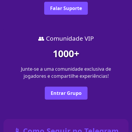
Falar Suporte
👥 Comunidade VIP
1000+
Junte-se a uma comunidade exclusiva de
jogadores e compartilhe experiências!
Entrar Grupo
📱 Como Seguir no Telegram