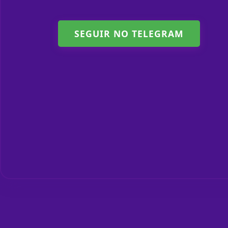
SEGUIR NO TELEGRAM