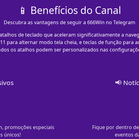
📱 Benefícios do Canal
Descubra as vantagens de seguir a 666Win no Telegram
talhos de teclado que aceleram significativamente a naveg
11 para alternar modo tela cheia, e teclas de função para
Todos os atalhos podem ser personalizados nas configuraçõe
sivos
📢 Notí
m, promoções especiais
Fique por dentro d
s únicos!
eventos d