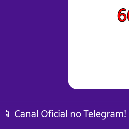
📱 Canal Oficial no Telegram!