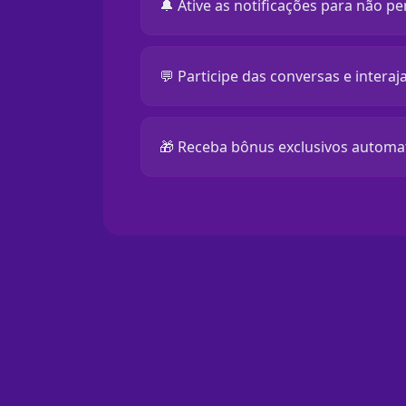
🔔 Ative as notificações para não p
💬 Participe das conversas e interaj
🎁 Receba bônus exclusivos autom