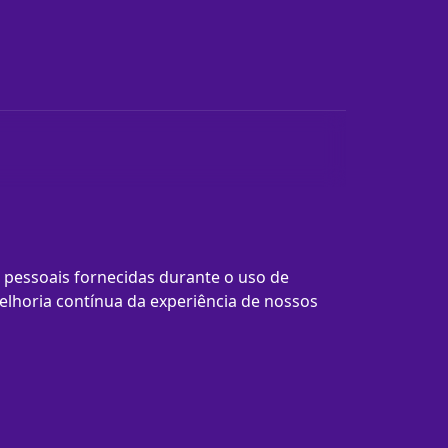
 pessoais fornecidas durante o uso de
elhoria contínua da experiência de nossos