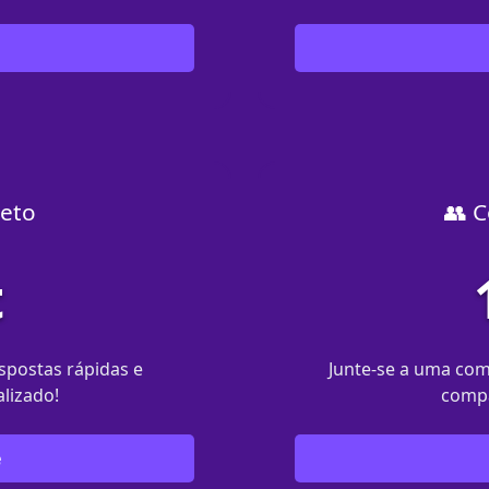
reto
👥 
t
espostas rápidas e
Junte-se a uma com
lizado!
compa
e