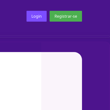
Login
Registrar-se