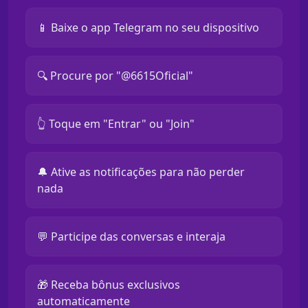
📱 Baixe o app Telegram no seu dispositivo
🔍 Procure por "@6615Oficial"
👆 Toque em "Entrar" ou "Join"
🔔 Ative as notificações para não perder
nada
💬 Participe das conversas e interaja
🎁 Receba bônus exclusivos
automaticamente