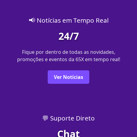
📢 Notícias em Tempo Real
24/7
Fique por dentro de todas as novidades,
promoções e eventos da 65X em tempo real!
Ver Notícias
💬 Suporte Direto
Chat