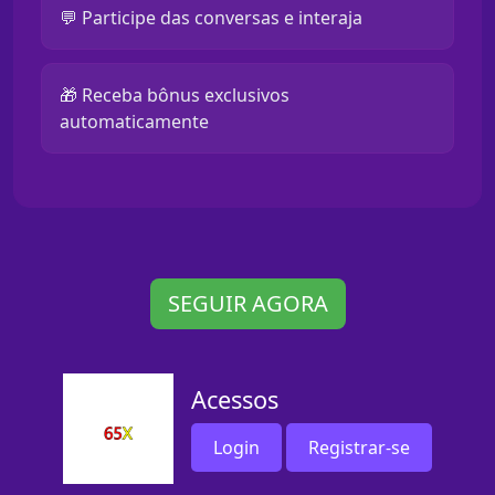
💬 Participe das conversas e interaja
🎁 Receba bônus exclusivos
automaticamente
SEGUIR AGORA
Acessos
Login
Registrar-se