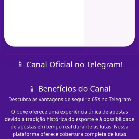
📱 Canal Oficial no Telegram!
📱 Benefícios do Canal
Descubra as vantagens de seguir a 65X no Telegram
O boxe oferece uma experiência única de apostas
devido à tradição histórica do esporte e à possibilidade
de apostas em tempo real durante as lutas. Nossa
plataforma oferece cobertura completa de lutas