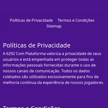
Políticas de Privacidade
Termos e Condições
Sitemap
Políticas de Privacidade
A 6292 Com Plataforma valoriza a privacidade de seus
usuários e está empenhada em proteger todas as
informações pessoais fornecidas durante o uso de
nossos canais de comunicação. Todos os dados
coletados são utilizados exclusivamente para fins de
melhoria contínua da experiência de nossos jogadores.