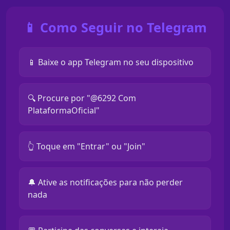
📱 Como Seguir no Telegram
📱 Baixe o app Telegram no seu dispositivo
🔍 Procure por "@6292 Com
PlataformaOficial"
👆 Toque em "Entrar" ou "Join"
🔔 Ative as notificações para não perder
nada