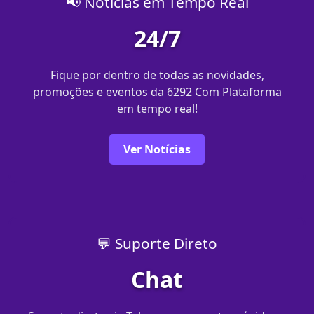
📢 Notícias em Tempo Real
24/7
Fique por dentro de todas as novidades,
promoções e eventos da 6292 Com Plataforma
em tempo real!
Ver Notícias
💬 Suporte Direto
Chat