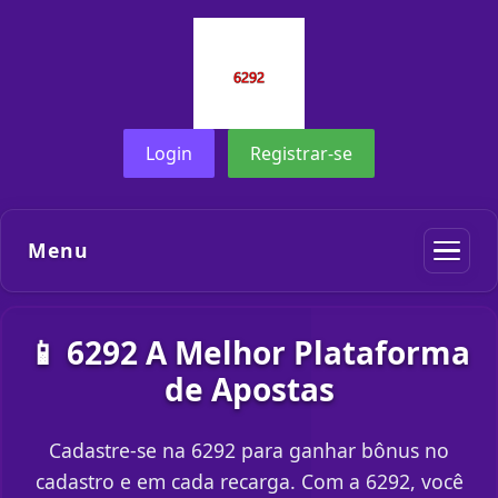
Login
Registrar-se
Menu
📱 6292 A Melhor Plataforma
de Apostas
Cadastre-se na 6292 para ganhar bônus no
cadastro e em cada recarga. Com a 6292, você