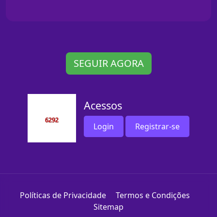
SEGUIR AGORA
Acessos
Login
Registrar-se
Políticas de Privacidade
Termos e Condições
Sitemap