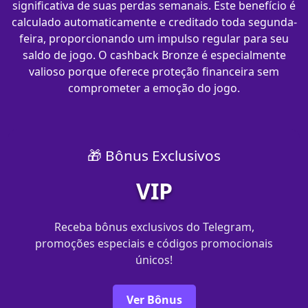
significativa de suas perdas semanais. Este benefício é
calculado automaticamente e creditado toda segunda-
feira, proporcionando um impulso regular para seu
saldo de jogo. O cashback Bronze é especialmente
valioso porque oferece proteção financeira sem
comprometer a emoção do jogo.
🎁 Bônus Exclusivos
VIP
Receba bônus exclusivos do Telegram,
promoções especiais e códigos promocionais
únicos!
Ver Bônus