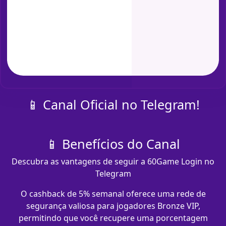
📱 Canal Oficial no Telegram!
📱 Benefícios do Canal
Descubra as vantagens de seguir a 60Game Login no
Telegram
O cashback de 5% semanal oferece uma rede de
segurança valiosa para jogadores Bronze VIP,
permitindo que você recupere uma porcentagem