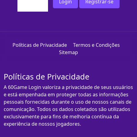
Login
Registrar-se
Políticas de Privacidade
Termos e Condições
Sitemap
Políticas de Privacidade
A 60Game Login valoriza a privacidade de seus usuários
e está empenhada em proteger todas as informações
pessoais fornecidas durante o uso de nossos canais de
comunicação. Todos os dados coletados são utilizados
exclusivamente para fins de melhoria contínua da
experiência de nossos jogadores.