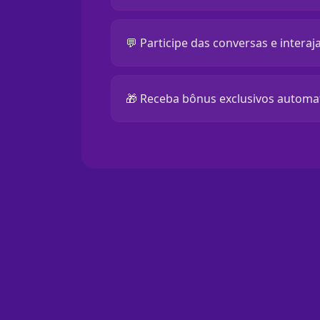
💬 Participe das conversas e interaj
🎁 Receba bônus exclusivos autom