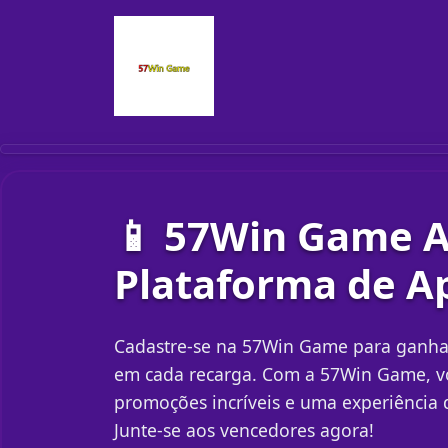
📱 57Win Game 
Plataforma de A
Cadastre-se na 57Win Game para ganha
em cada recarga. Com a 57Win Game, v
promoções incríveis e uma experiência d
Junte-se aos vencedores agora!