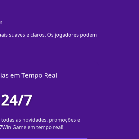
m
uais suaves e claros. Os jogadores podem
cias em Tempo Real
24/7
e todas as novidades, promoções e
57Win Game em tempo real!