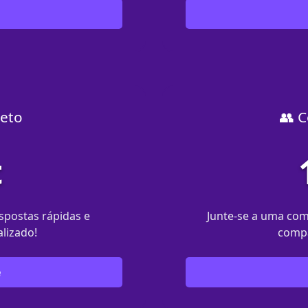
reto
👥 
t
espostas rápidas e
Junte-se a uma com
lizado!
compa
e