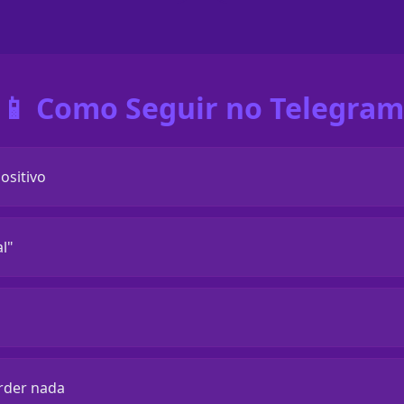
📱 Como Seguir no Telegram
ositivo
l"
erder nada