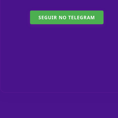
SEGUIR NO TELEGRAM