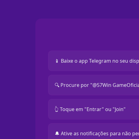
📱 Baixe o app Telegram no seu disp
🔍 Procure por "@57Win GameOficia
👆 Toque em "Entrar" ou "Join"
🔔 Ative as notificações para não p