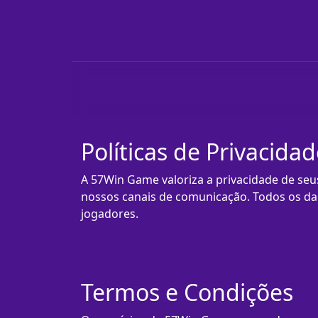
Políticas de Privacida
A 57Win Game valoriza a privacidade de se
nossos canais de comunicação. Todos os dad
jogadores.
Termos e Condições