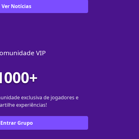
Ver Notícias
Comunidade VIP
1000+
unidade exclusiva de jogadores e
rtilhe experiências!
Entrar Grupo