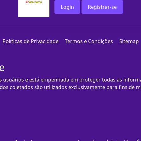
Login
Registrar-se
Políticas de Privacidade
Termos e Condições
Sitemap
de
us usuários e está empenhada em proteger todas as inform
os coletados são utilizados exclusivamente para fins de m