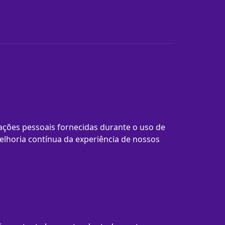
ações pessoais fornecidas durante o uso de
elhoria contínua da experiência de nossos