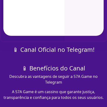
📱 Canal Oficial no Telegram!
📱 Benefícios do Canal
Descubra as vantagens de seguir a 57A Game no
Telegram
A 57A Game é um cassino que garante justiça,
transparência e confiança para todos os seus usuários.