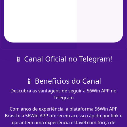
📱 Canal Oficial no Telegram!
📱 Benefícios do Canal
Descubra as vantagens de seguir a 56Win APP no
Telegram
Com anos de experiência, a plataforma 56Win APP
Brasil e a 56Win APP oferecem acesso rápido por link e
garantem uma experiência estável com força de