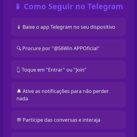
📱 Como Seguir no Telegram
📱 Baixe o app Telegram no seu dispositivo
🔍 Procure por "@56Win APPOficial"
👆 Toque em "Entrar" ou "Join"
🔔 Ative as notificações para não perder
nada
💬 Participe das conversas e interaja