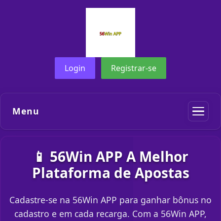
Login
Registrar-se
Menu
📱 56Win APP A Melhor
Plataforma de Apostas
Cadastre-se na 56Win APP para ganhar bônus no
cadastro e em cada recarga. Com a 56Win APP,