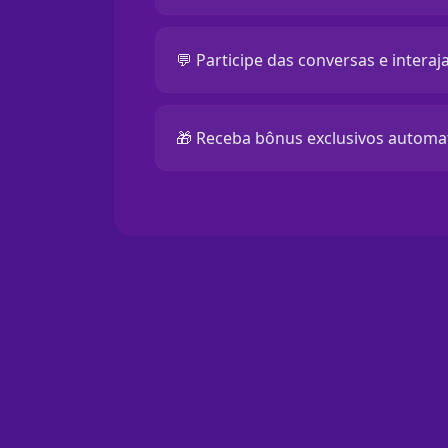
💬 Participe das conversas e interaj
🎁 Receba bônus exclusivos autom