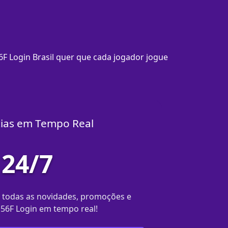
F Login Brasil quer que cada jogador jogue
cias em Tempo Real
24/7
e todas as novidades, promoções e
 56F Login em tempo real!