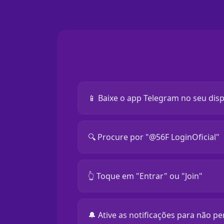
📱 Baixe o app Telegram no seu disp
🔍 Procure por "@56F LoginOficial"
👆 Toque em "Entrar" ou "Join"
🔔 Ative as notificações para não p