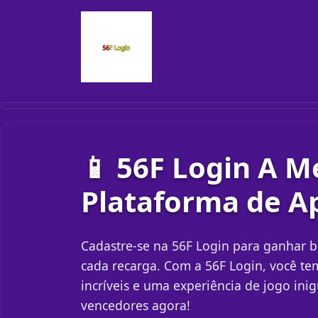
📱 56F Login A M
Plataforma de A
Cadastre-se na 56F Login para ganhar 
cada recarga. Com a 56F Login, você t
incríveis e uma experiência de jogo inig
vencedores agora!