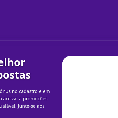
elhor
postas
bônus no cadastro e em
em acesso a promoções
ualável. Junte-se aos