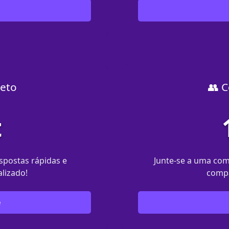
reto
👥 
t
espostas rápidas e
Junte-se a uma com
lizado!
compa
e