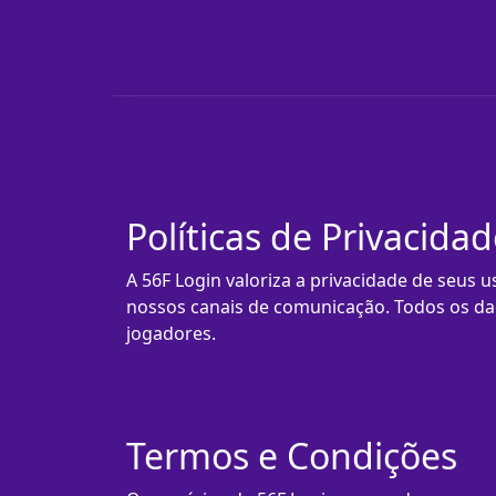
Políticas de Privacida
A 56F Login valoriza a privacidade de seus
nossos canais de comunicação. Todos os dad
jogadores.
Termos e Condições