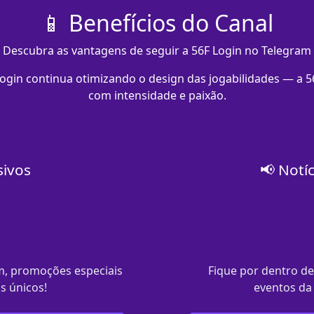
📱 Benefícios do Canal
Descubra as vantagens de seguir a 56F Login no Telegram
ogin continua otimizando o design das jogabilidades — a 56
com intensidade e paixão.
sivos
📢 Notí
m, promoções especiais
Fique por dentro d
s únicos!
eventos da