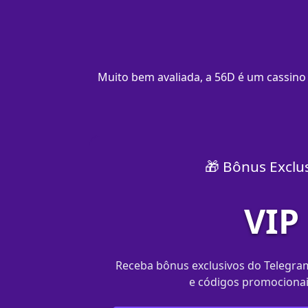
Muito bem avaliada, a 56D é um cassino 
🎁 Bônus Exclu
VIP
Receba bônus exclusivos do Telegra
e códigos promocionai