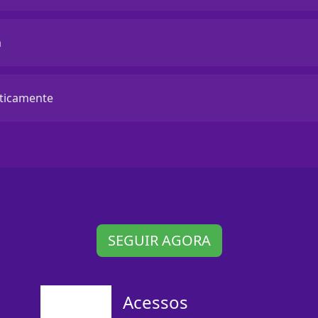
a
aticamente
SEGUIR AGORA
Acessos