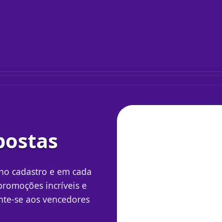
postas
no cadastro e em cada
promoções incríveis e
unte-se aos vencedores