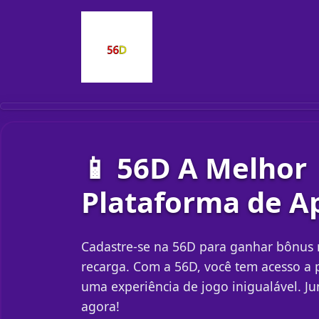
📱 56D A Melhor
Plataforma de A
Cadastre-se na 56D para ganhar bônus 
recarga. Com a 56D, você tem acesso a 
uma experiência de jogo inigualável. J
agora!