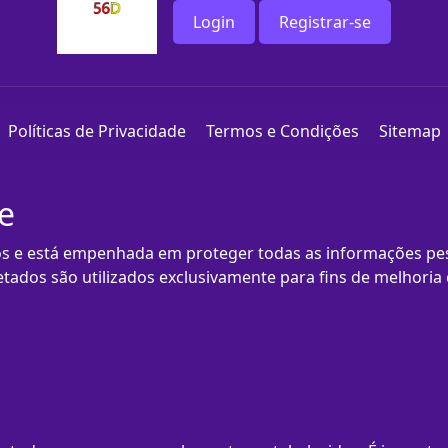
Login
Registrar-se
Políticas de Privacidade
Termos e Condições
Sitemap
de
ios e está empenhada em proteger todas as informações pe
tados são utilizados exclusivamente para fins de melhoria