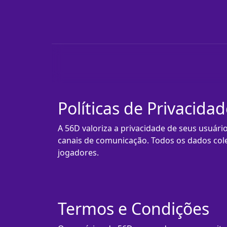
Políticas de Privacida
A 56D valoriza a privacidade de seus usuár
canais de comunicação. Todos os dados cole
jogadores.
Termos e Condições