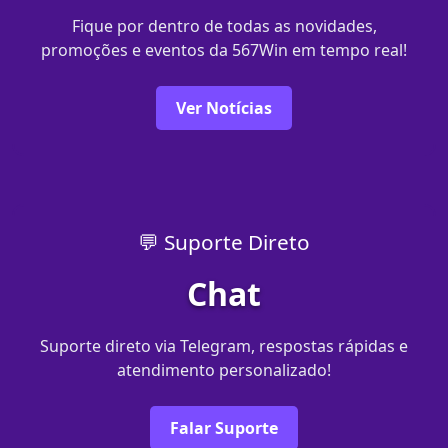
Fique por dentro de todas as novidades,
promoções e eventos da 567Win em tempo real!
Ver Notícias
💬 Suporte Direto
Chat
Suporte direto via Telegram, respostas rápidas e
atendimento personalizado!
Falar Suporte