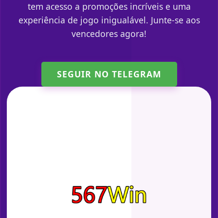
tem acesso a promoções incríveis e uma
experiência de jogo inigualável. Junte-se aos
vencedores agora!
SEGUIR NO TELEGRAM