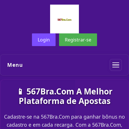
Login
Registrar-se
Menu
📱 567Bra.Com A Melhor
Plataforma de Apostas
Cadastre-se na 567Bra.Com para ganhar bônus no
cadastro e em cada recarga. Com a 567Bra.Com,