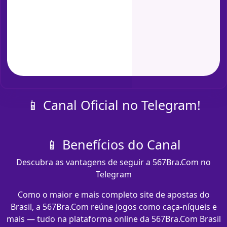
📱 Canal Oficial no Telegram!
📱 Benefícios do Canal
Descubra as vantagens de seguir a 567Bra.Com no
Telegram
Como o maior e mais completo site de apostas do
Brasil, a 567Bra.Com reúne jogos como caça-níqueis e
mais — tudo na plataforma online da 567Bra.Com Brasil