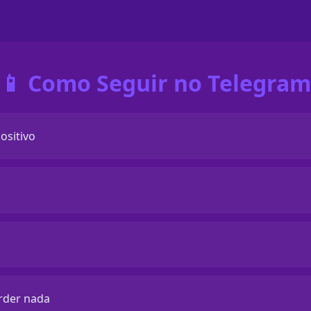
📱 Como Seguir no Telegram
ositivo
erder nada