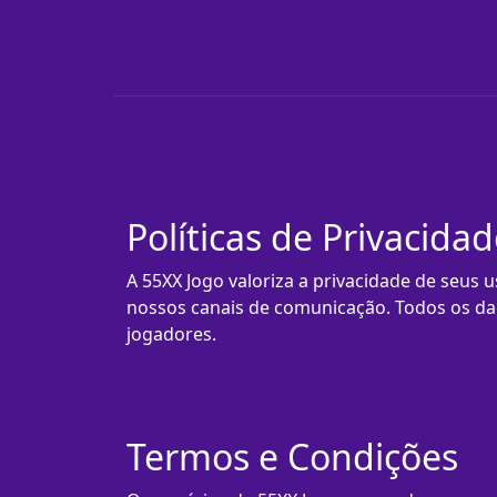
Políticas de Privacida
A 55XX Jogo valoriza a privacidade de seus
nossos canais de comunicação. Todos os dad
jogadores.
Termos e Condições