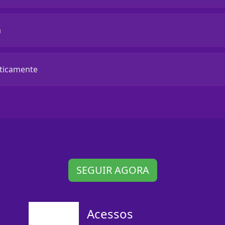
a
aticamente
SEGUIR AGORA
Acessos