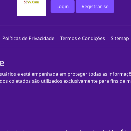
Login
Registrar-se
Políticas de Privacidade
Termos e Condições
Sitemap
de
 usuários e está empenhada em proteger todas as informaçõ
os coletados são utilizados exclusivamente para fins de m