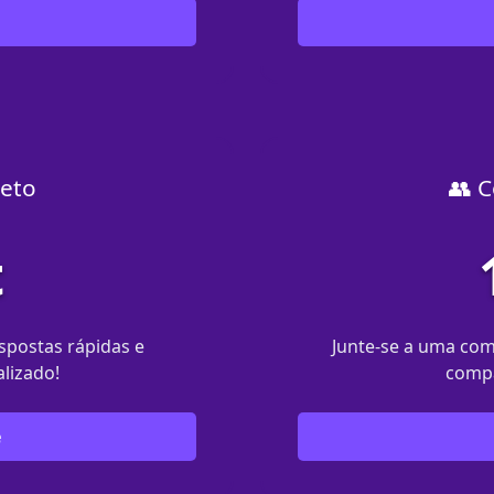
reto
👥 
t
espostas rápidas e
Junte-se a uma com
lizado!
compa
e