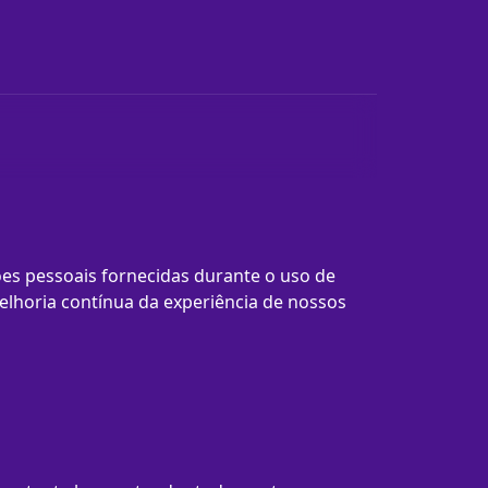
es pessoais fornecidas durante o uso de
elhoria contínua da experiência de nossos