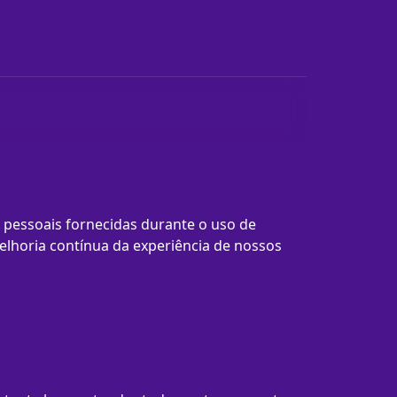
 pessoais fornecidas durante o uso de
elhoria contínua da experiência de nossos