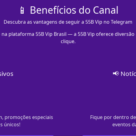
📱 Benefícios do Canal
Descubra as vantagens de seguir a 55B Vip no Telegram
 na plataforma 55B Vip Brasil — a 55B Vip oferece diversã
clique.
sivos
📢 Notí
m, promoções especiais
Fique por dentro d
s únicos!
eventos d