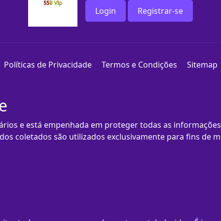
Login
Registrar-se
Políticas de Privacidade
Termos e Condições
Sitemap
de
suários e está empenhada em proteger todas as informações
os coletados são utilizados exclusivamente para fins de m