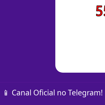
📱 Canal Oficial no Telegram!