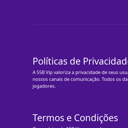
Políticas de Privacida
A 55B Vip valoriza a privacidade de seus u
nossos canais de comunicação. Todos os dad
jogadores.
Termos e Condições