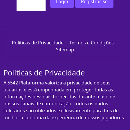
Login
Registrar-se
Políticas de Privacidade
Termos e Condições
Sitemap
Políticas de Privacidade
A 5542 Plataforma valoriza a privacidade de seus
usuários e está empenhada em proteger todas as
informações pessoais fornecidas durante o uso de
nossos canais de comunicação. Todos os dados
coletados são utilizados exclusivamente para fins de
melhoria contínua da experiência de nossos jogadores.