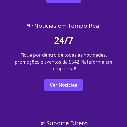
📢 Notícias em Tempo Real
24/7
Fique por dentro de todas as novidades,
promoções e eventos da 5542 Plataforma em
tempo real!
Ver Notícias
💬 Suporte Direto