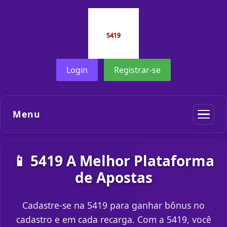
Login
Registrar-se
Menu
📱 5419 A Melhor Plataforma
de Apostas
Cadastre-se na 5419 para ganhar bônus no
cadastro e em cada recarga. Com a 5419, você