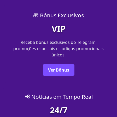
🎁 Bônus Exclusivos
VIP
Receba bônus exclusivos do Telegram,
promoções especiais e códigos promocionais
únicos!
Ver Bônus
📢 Notícias em Tempo Real
24/7