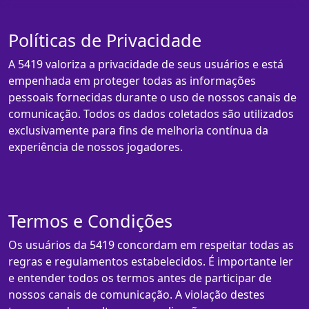
Políticas de Privacidade
A 5419 valoriza a privacidade de seus usuários e está
empenhada em proteger todas as informações
pessoais fornecidas durante o uso de nossos canais de
comunicação. Todos os dados coletados são utilizados
exclusivamente para fins de melhoria contínua da
experiência de nossos jogadores.
Termos e Condições
Os usuários da 5419 concordam em respeitar todas as
regras e regulamentos estabelecidos. É importante ler
e entender todos os termos antes de participar de
nossos canais de comunicação. A violação destes