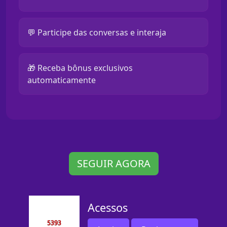
💬 Participe das conversas e interaja
🎁 Receba bônus exclusivos
automaticamente
SEGUIR AGORA
Acessos