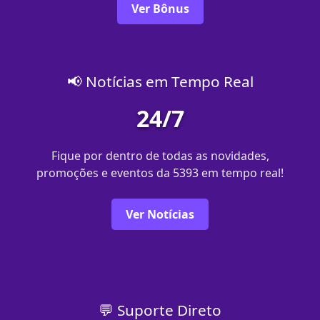
Ver Bônus
📢 Notícias em Tempo Real
24/7
Fique por dentro de todas as novidades,
promoções e eventos da 5393 em tempo real!
Ver Notícias
💬 Suporte Direto