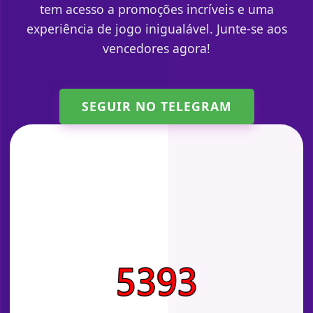
tem acesso a promoções incríveis e uma
experiência de jogo inigualável. Junte-se aos
vencedores agora!
SEGUIR NO TELEGRAM