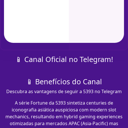
📱 Canal Oficial no Telegram!
📱 Benefícios do Canal
Descubra as vantagens de seguir a 5393 no Telegram
A série Fortune da 5393 sintetiza centuries de
iconografia asiática auspiciosa com modern slot
mechanics, resultando em hybrid gaming experiences
otimizadas para mercados APAC (Asia-Pacific) mas