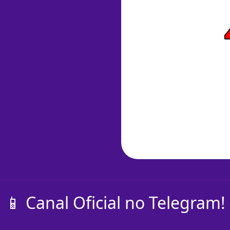
📱 Canal Oficial no Telegram!