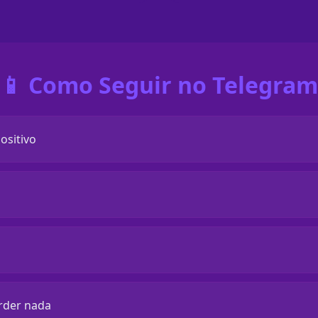
📱 Como Seguir no Telegram
ositivo
erder nada