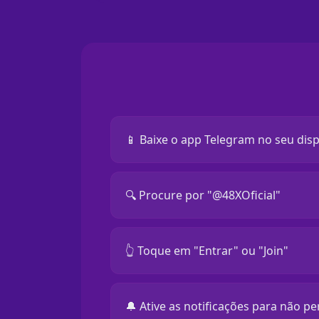
📱 Baixe o app Telegram no seu disp
🔍 Procure por "@48XOficial"
👆 Toque em "Entrar" ou "Join"
🔔 Ative as notificações para não p