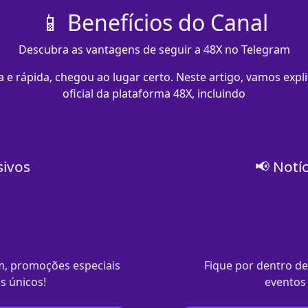
📱 Benefícios do Canal
Descubra as vantagens de seguir a 48X no Telegram
 e rápida, chegou ao lugar certo. Neste artigo, vamos expli
oficial da plataforma 48X, incluindo
sivos
📢 Notí
m, promoções especiais
Fique por dentro d
s únicos!
eventos