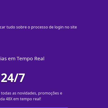
car tudo sobre o processo de login no site
cias em Tempo Real
24/7
e todas as novidades, promoções e
 da 48X em tempo real!