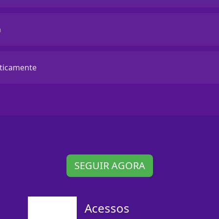
a
aticamente
SEGUIR AGORA
Acessos