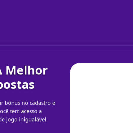
A Melhor
postas
ar bônus no cadastro e
você tem acesso a
e jogo inigualável.