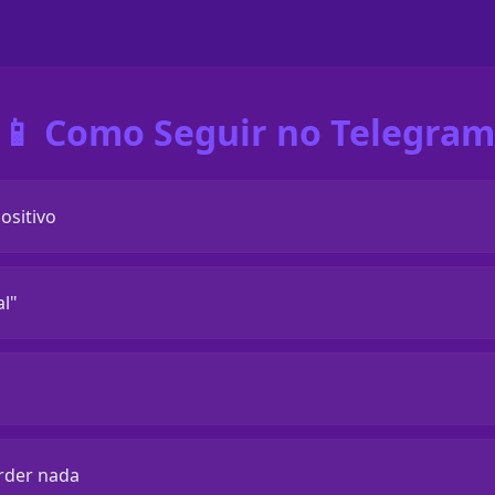
📱 Como Seguir no Telegram
ositivo
al"
erder nada