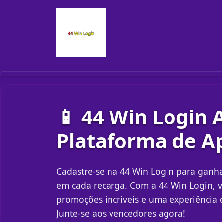
📱 44 Win Login 
Plataforma de A
Cadastre-se na 44 Win Login para ganh
em cada recarga. Com a 44 Win Login, 
promoções incríveis e uma experiência d
Junte-se aos vencedores agora!