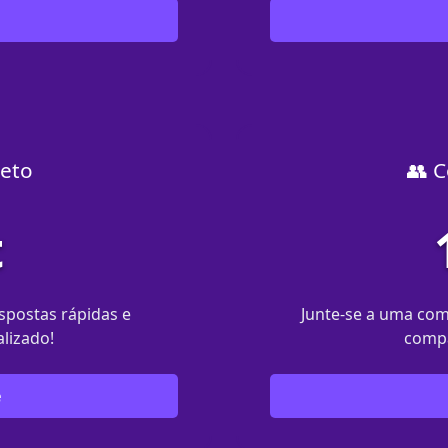
reto
👥 
t
espostas rápidas e
Junte-se a uma com
lizado!
compa
e