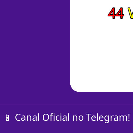
📱 Canal Oficial no Telegram!