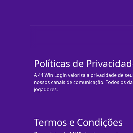
Políticas de Privacida
A 44 Win Login valoriza a privacidade de s
nossos canais de comunicação. Todos os dad
jogadores.
Termos e Condições