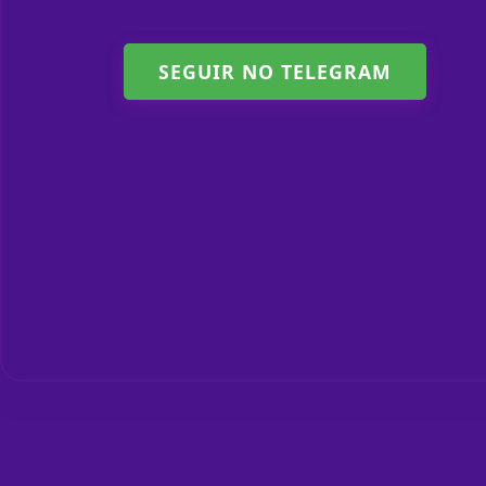
SEGUIR NO TELEGRAM