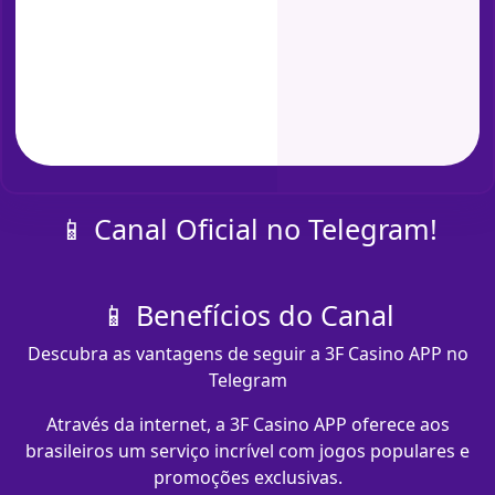
📱 Canal Oficial no Telegram!
📱 Benefícios do Canal
Descubra as vantagens de seguir a 3F Casino APP no
Telegram
Através da internet, a 3F Casino APP oferece aos
brasileiros um serviço incrível com jogos populares e
promoções exclusivas.