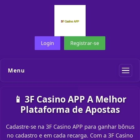
Login
Registrar-se
Menu
📱 3F Casino APP A Melhor
Plataforma de Apostas
Cadastre-se na 3F Casino APP para ganhar bônus
no cadastro e em cada recarga. Com a 3F Casino