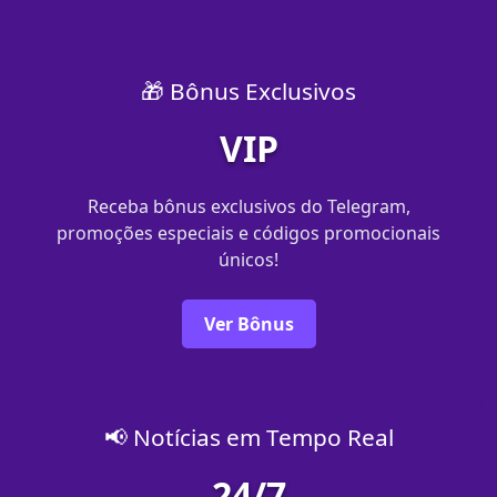
🎁 Bônus Exclusivos
VIP
Receba bônus exclusivos do Telegram,
promoções especiais e códigos promocionais
únicos!
Ver Bônus
📢 Notícias em Tempo Real
24/7