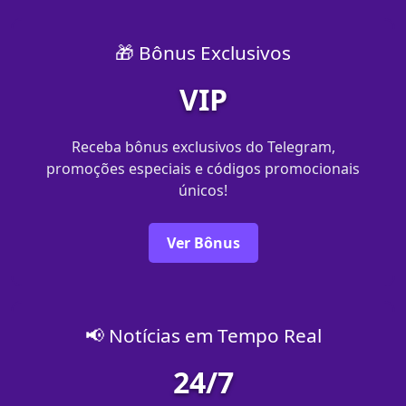
🎁 Bônus Exclusivos
VIP
Receba bônus exclusivos do Telegram,
promoções especiais e códigos promocionais
únicos!
Ver Bônus
📢 Notícias em Tempo Real
24/7