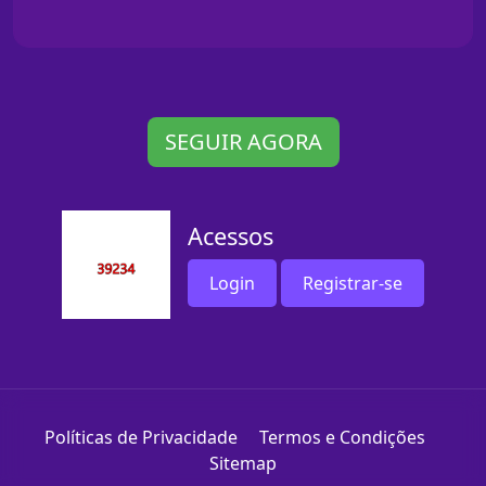
SEGUIR AGORA
Acessos
Login
Registrar-se
Políticas de Privacidade
Termos e Condições
Sitemap