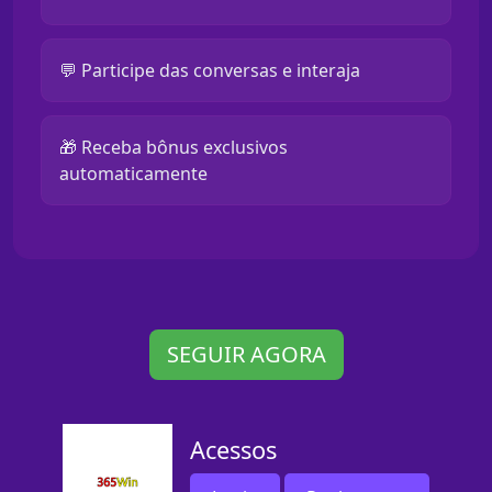
💬 Participe das conversas e interaja
🎁 Receba bônus exclusivos
automaticamente
SEGUIR AGORA
Acessos