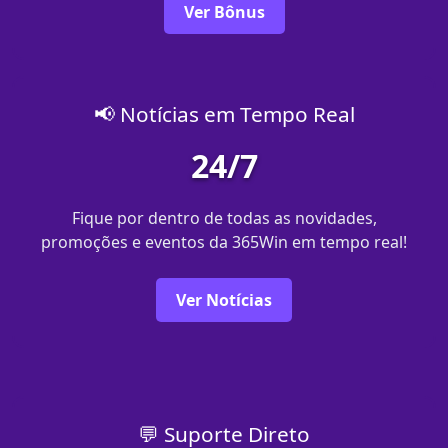
Ver Bônus
📢 Notícias em Tempo Real
24/7
Fique por dentro de todas as novidades,
promoções e eventos da 365Win em tempo real!
Ver Notícias
💬 Suporte Direto