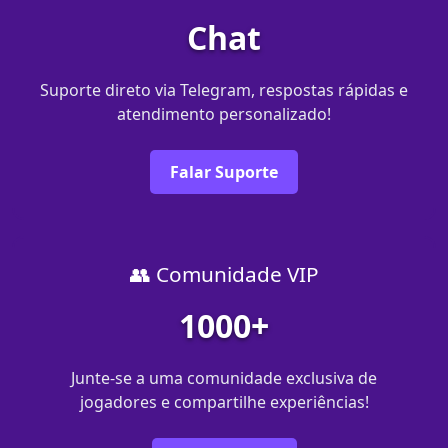
Chat
Suporte direto via Telegram, respostas rápidas e
atendimento personalizado!
Falar Suporte
👥 Comunidade VIP
1000+
Junte-se a uma comunidade exclusiva de
jogadores e compartilhe experiências!