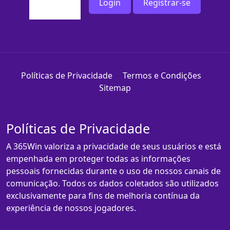
Login
Registrar-se
Políticas de Privacidade
Termos e Condições
Sitemap
Políticas de Privacidade
A 365Win valoriza a privacidade de seus usuários e está
empenhada em proteger todas as informações
pessoais fornecidas durante o uso de nossos canais de
comunicação. Todos os dados coletados são utilizados
exclusivamente para fins de melhoria contínua da
experiência de nossos jogadores.