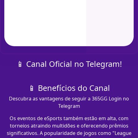
📱 Canal Oficial no Telegram!
📱 Benefícios do Canal
Descubra as vantagens de seguir a 365GG Login no
Telegram
Os eventos de eSports também estão em alta, com
torneios atraindo multidões e oferecendo prêmios
significativos. A popularidade de jogos como "League