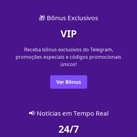
🎁 Bônus Exclusivos
VIP
Receba bônus exclusivos do Telegram,
promoções especiais e códigos promocionais
únicos!
Ver Bônus
📢 Notícias em Tempo Real
24/7