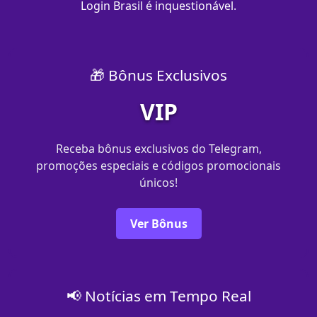
Login Brasil é inquestionável.
🎁 Bônus Exclusivos
VIP
Receba bônus exclusivos do Telegram,
promoções especiais e códigos promocionais
únicos!
Ver Bônus
📢 Notícias em Tempo Real