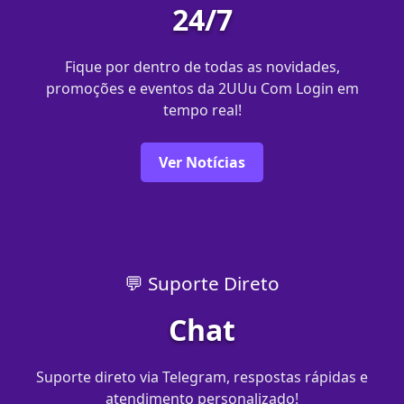
24/7
Fique por dentro de todas as novidades,
promoções e eventos da 2UUu Com Login em
tempo real!
Ver Notícias
💬 Suporte Direto
Chat
Suporte direto via Telegram, respostas rápidas e
atendimento personalizado!