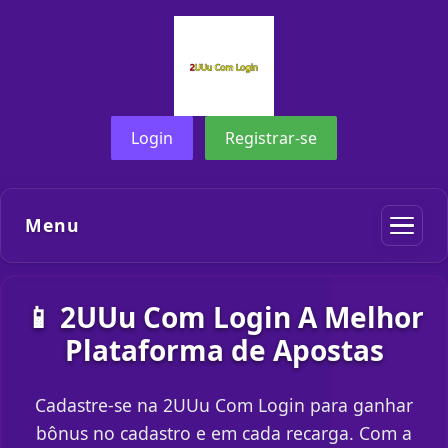
Login
Registrar-se
Menu
📱 2UUu Com Login A Melhor
Plataforma de Apostas
Cadastre-se na 2UUu Com Login para ganhar
bônus no cadastro e em cada recarga. Com a